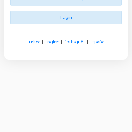
Login
Türkçe
|
English
|
Português
|
Español